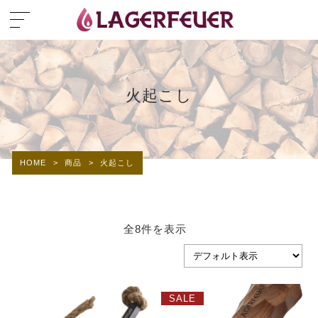
火起こし
HOME
>
商品
>
火起こし
全8件を表示
SALE