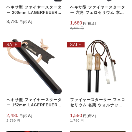
ヘキサ型 ファイヤースタータ
ヘキサ型 ファイヤースタータ
ー 200mm LAGERFEUER
ー 六角 フェロセリウム 本革
六角 フェロセリウム 本革 レ
レザーコード 火打石 ブッシ
元
現
3,780
円
[税込]
1,680
ザーコード 火打石 ブッシュ
ュクラフト サバイバルツール
円
[税込]
の
在
127mm
2,180
円
クラフト サバイバル 焚き火
価
の
格
価
は
格
SALE
SALE
2,180
は
円
1,680
で
円
し
で
た。
す。
ヘキサ型 ファイヤースタータ
ファイヤースターター フェロ
ー 152mm LAGERFEUER
セリウム 名栗 ウォルナット
六角 フェロセリウム 本革 レ
ホワイトアッシュ 焚き火 極
元
現
元
現
2,480
1,580
ザーコード 火打石 ブッシュ
太 大きい メタルマッチ 火打
円
[税込]
円
[税込]
の
在
の
在
2,780
円
1,780
円
クラフト サバイバル 焚き火
ち石 キャンプ ブッシュクラ
価
の
価
の
フト BBQ 火起こし
格
価
格
価