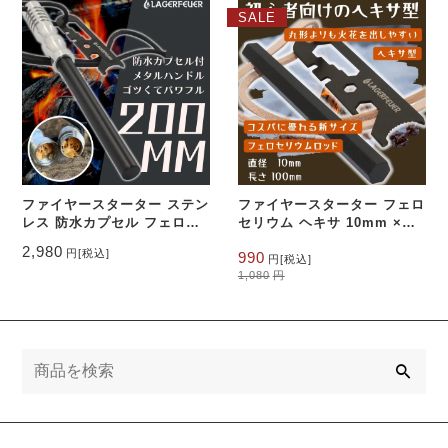
は
格
は
格
SALE
2,780
は
1,780
は
円
円
2,480
1,580
で
円
で
円
し
で
し
で
た。
す。
た。
す。
ファイヤースターター ステン
ファイヤースターター フェロ
レス 防水カプセル フェロセ
セリウム ヘキサ 10mm ×
リウム ロッド 交換
100mm LAGERFEUER 六角
元
現
2,980
円
[税込]
990
LAGERFEUER メタルハン
本革 レザーコード 火打石 火
円
[税込]
の
在
1,080
円
ドル 200mm 火打石 火起こ
起こし器 ブッシュクラフト
価
の
し器 火起こし 焚き火
格
価
は
格
1,080
は
円
990
検
で
円
索
し
で
た。
す。