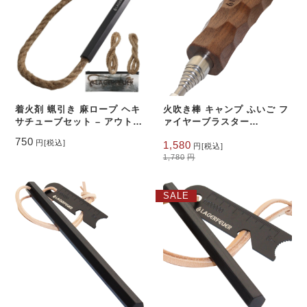
着火剤 蝋引き 麻ロープ ヘキ
火吹き棒 キャンプ ふいご フ
サチューブセット – アウトド
ァイヤーブラスター
ア・キャンプの火起こしを簡
LAGERFEUER 火起こし 名
元
現
750
円
[税込]
1,580
単・安全に
栗 ウ ォルナット アウトドア
円
[税込]
の
在
1,780
円
ブッシュクラフト
価
の
格
価
は
格
SALE
1,780
は
円
1,580
で
円
し
で
た。
す。